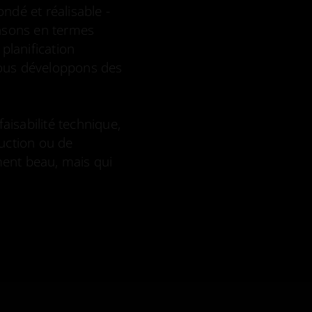
ndé et réalisable -
pensons en termes
planification
nous développons des
faisabilité technique,
ruction ou de
ement beau, mais qui