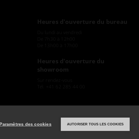
Heures d'ouverture du bureau
Du lundi au vendredi
De 7h30 à 12h00
De 13h00 à 17h00
Heures d'ouverture du
showroom
Sur rendez-vous
Tél.
+41 62 285 44 00
Paramètres des cookies
AUTORISER TOUS LES COOKIES