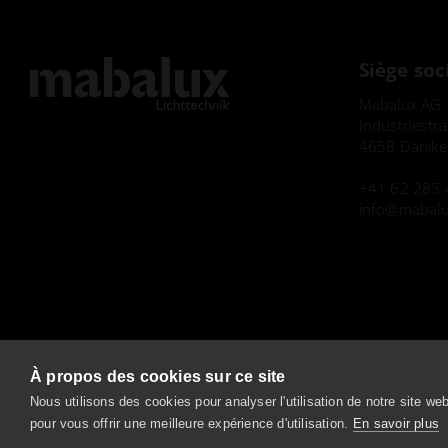
Siège soc
Mabalux AG
Industriestr
4658 Dänike
+41 62 285 
info
mabalu
Mentions légal
À propos des cookies sur ce site
Nous utilisons des cookies pour analyser l'utilisation de notre site we
pour vous offrir une meilleure expérience d'utilisation.
En savoir plus