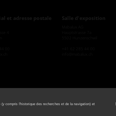
ial et adresse postale
Salle d'exposition
Mabalux AG
asse 4
Hauptstrasse 7a
n
5502 Hunzenschwil
44 00
+41 62 285 44 00
x.ch
info
mabalux.ch
es
Protection des données
b (y compris l'historique des recherches et de la navigation) et