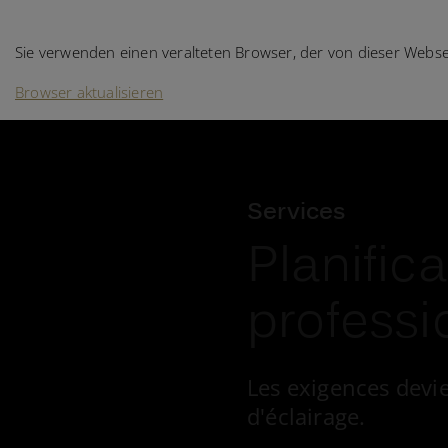
Ihr Browser wird nicht unterstützt!
DE
FR
Sie verwenden einen veralteten Browser, der von dieser Websei
Browser aktualisieren
Services
Planific
professi
Les exigences devi
d'éclairage.