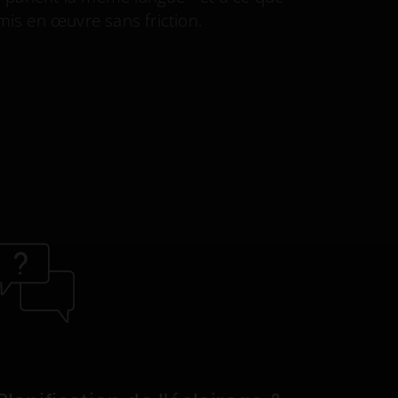
 mis en œuvre sans friction.
Réali
Supp