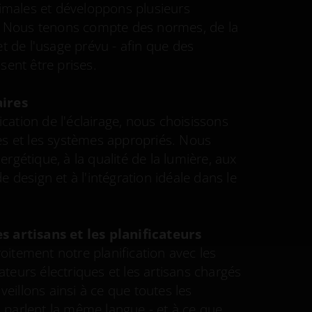
timales et développons plusieurs
s. Nous tenons compte des normes, de la
t de l'usage prévu - afin que des
sent être prises.
aires
fication de l'éclairage, nous choisissons
es et les systèmes appropriés. Nous
énergétique, à la qualité de la lumière, aux
 design et à l'intégration idéale dans le
s artisans et les planificateurs
itement notre planification avec les
cateurs électriques et les artisans chargés
 veillons ainsi à ce que toutes les
parlent la même langue - et à ce que