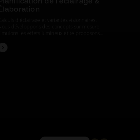
Planification de l'éclairage &
Quand la
Élaboration
accompa
Calculs d'éclairage et variantes visionnaires.
support 
Nous développons des concepts sur mesure,
l'install
simulons les effets lumineux et te proposons
l'art - 
des variantes adaptées à la pratique.