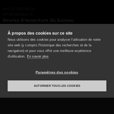
+41 62 285 44 00
info
mabalux.ch
Heures d'ouverture du bureau
Du lundi au vendredi
À propos des cookies sur ce site
De 7h30 à 12h00
De 13h00 à 17h00
Nous utilisons des cookies pour analyser l'utilisation de notre
site web (y compris l'historique des recherches et de la
navigation) et pour vous offrir une meilleure expérience
Heures d'ouverture du showroom
d'utilisation.
En savoir plus
Sur rendez-vous
Tél.
+41 62 285 44 00
Paramètres des cookies
AUTORISER TOUS LES COOKIES
Mentions légales
Protection des données