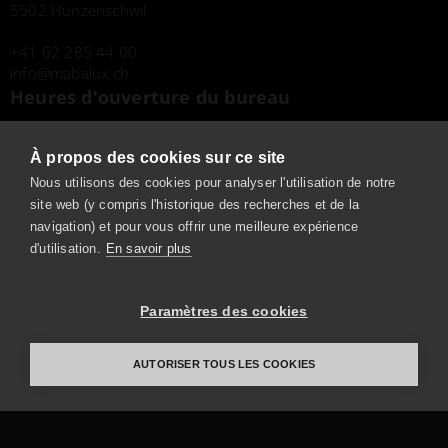
5502 Hunzenschwil
+41 62 285 44 00
info
mabalux.ch
Heures d'ouverture du bureau
Du lundi au vendredi
De 7h30 à 12h00
À propos des cookies sur ce site
De 13h00 à 17h00
Nous utilisons des cookies pour analyser l'utilisation de notre
site web (y compris l'historique des recherches et de la
Heures d'ouverture du showroom
navigation) et pour vous offrir une meilleure expérience
d'utilisation.
En savoir plus
Sur rendez-vous
Tél.
+41 62 285 44 00
Paramètres des cookies
Mentions légales
Protection des données
AUTORISER TOUS LES COOKIES