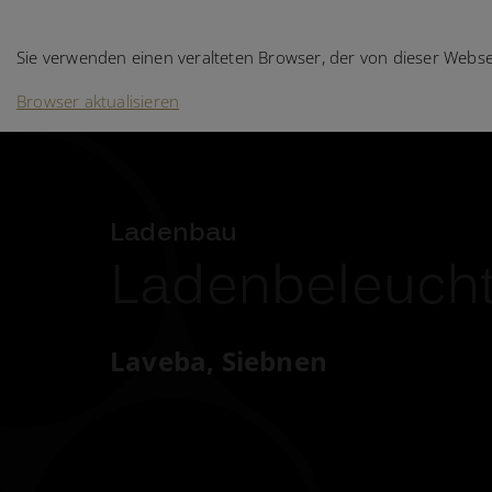
Ihr Browser wird nicht unterstützt!
DE
Sie verwenden einen veralteten Browser, der von dieser Websei
Browser aktualisieren
Ladenbau
Ladenbeleucht
Laveba, Siebnen