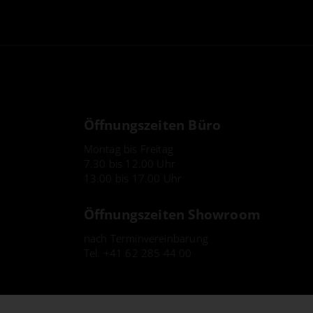
Öffnungszeiten Büro
Montag bis Freitag
7.30 bis 12.00 Uhr
13.00 bis 17.00 Uhr
Öffnungszeiten Showroom
nach Terminvereinbarung
Tel.
+41 62 285 44 00