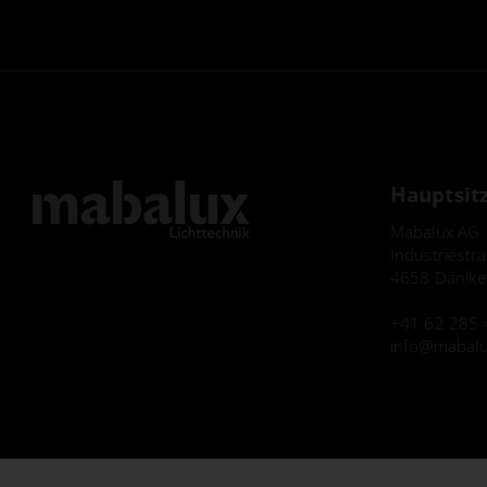
Hauptsit
Mabalux AG
Industriestr
4658 Dänike
+41 62 285 
info
mabalu
Impressum