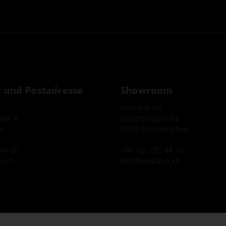
z und Postadresse
Showroom
Mabalux AG
asse 4
Hauptstrasse 7a
n
5502 Hunzenschwil
44 00
+41 62 285 44 00
x.ch
info
mabalux.ch
Datenschutz