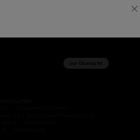
zur Übersicht
etzte Leuchten
 HE | Stromschienenstrahler
Vesta Q S | Stromschienen-Pendelleuchte
c Max A1 | Anbauleuchte
c P6 | Pendelleuchte