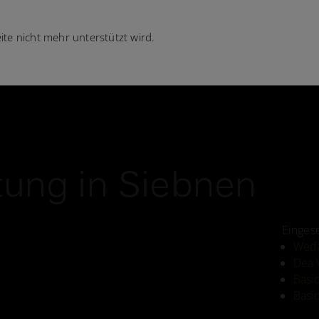
te nicht mehr unterstützt wird.
ung in Siebnen
Einges
Weda
Dea 
Basi
Basi